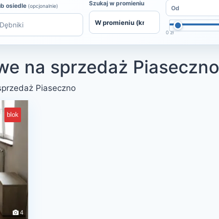
Szukaj w promieniu
ub osiedle
(opcjonalnie)
0 zł
we na sprzedaż Piaseczn
sprzedaż Piaseczno
blok
4