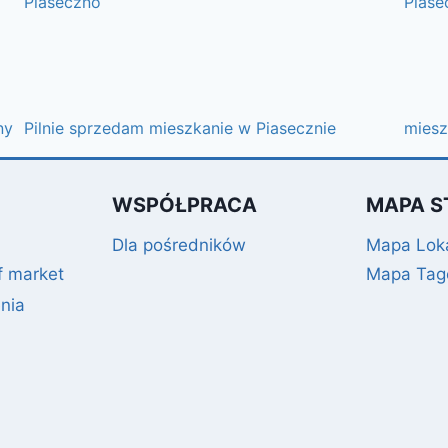
Piaseczno
Piase
ny
Pilnie sprzedam mieszkanie w Piasecznie
miesz
WSPÓŁPRACA
MAPA S
Dla pośredników
Mapa Loka
f market
Mapa Ta
nia