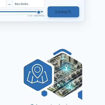
–
Szukaj
0 zł – bez limitu
o