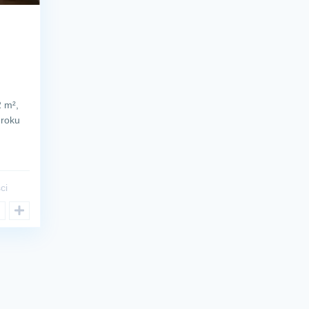
2 m²,
 roku
ci