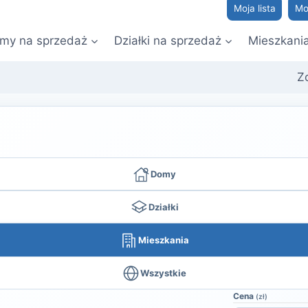
Moja lista
Mo
my na sprzedaż
Działki na sprzedaż
Mieszkani
Z
Domy
Działki
Mieszkania
Wszystkie
Cena
(zł)